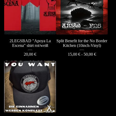
2LEGSBAD "Apoya La
Split Benefit for the No Border
Escena" shirt rot/weiß
Kitchen (10inch-Vinyl)
20,00
€
15,00
€
- 50,00
€