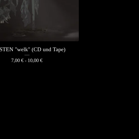
TEN "welk" (CD und Tape)
7,00
€
- 10,00
€