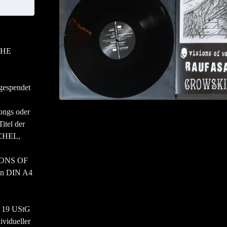
THE
gespendet
Songs oder
itel der
CHEL,
IONS OF
en DIN A4
§ 19 UStG
ividueller