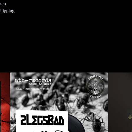
tzen
shipping