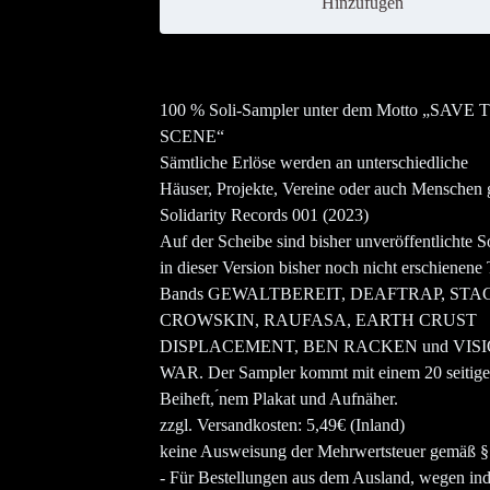
Hinzufügen
100 % Soli-Sampler unter dem Motto „SAVE 
SCENE“
Sämtliche Erlöse werden an unterschiedliche
Häuser, Projekte, Vereine oder auch Menschen 
Solidarity Records 001 (2023)
Auf der Scheibe sind bisher unveröffentlichte 
in dieser Version bisher noch nicht erschienene T
Bands GEWALTBEREIT, DEAFTRAP, STA
CROWSKIN, RAUFASA, EARTH CRUST
DISPLACEMENT, BEN RACKEN und VIS
WAR. Der Sampler kommt mit einem 20 seitig
Beiheft, ́nem Plakat und Aufnäher.
zzgl. Versandkosten: 5,49€ (Inland)
keine Ausweisung der Mehrwertsteuer gemäß 
- Für Bestellungen aus dem Ausland, wegen ind