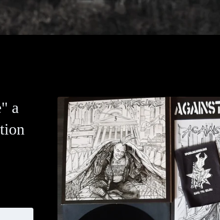
" a
tion