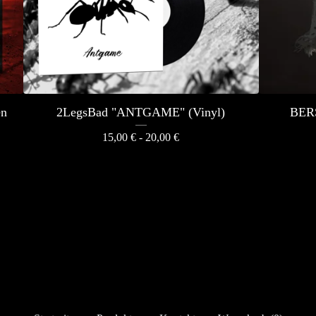
en
2LegsBad "ANTGAME" (Vinyl)
BERS
15,00
€
- 20,00
€