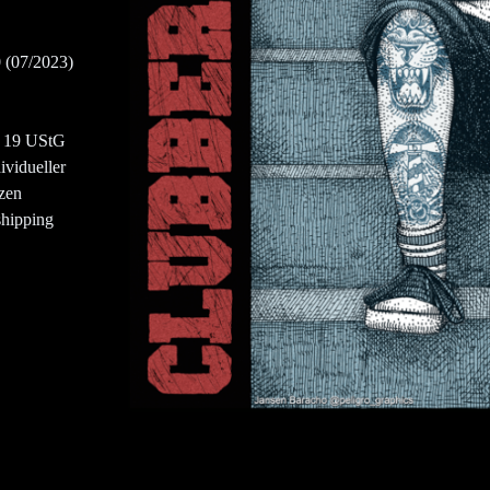
(07/2023)
§ 19 UStG
ividueller
tzen
shipping