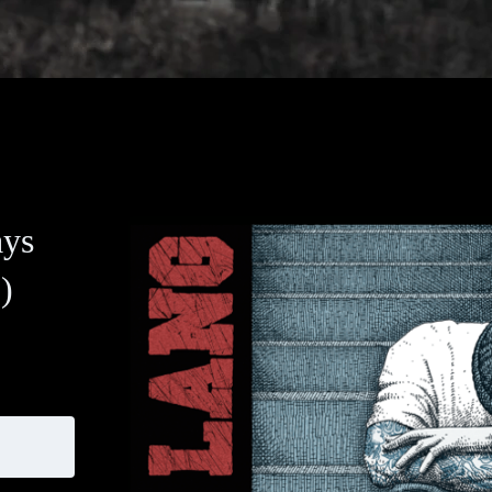
ays
)